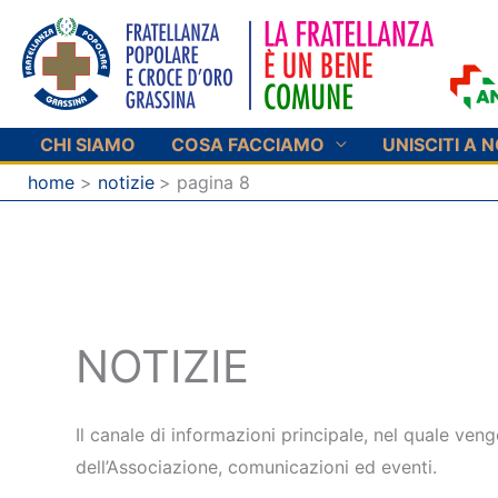
Vai
al
contenuto
CHI SIAMO
COSA FACCIAMO
UNISCITI A N
home
notizie
pagina 8
NOTIZIE
Il canale di informazioni principale, nel quale ven
dell’Associazione, comunicazioni ed eventi.