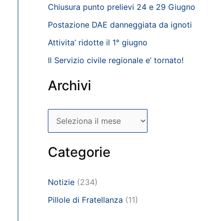
Chiusura punto prelievi 24 e 29 Giugno
Postazione DAE danneggiata da ignoti
Attivita’ ridotte il 1° giugno
Il Servizio civile regionale e’ tornato!
Archivi
A
r
c
Categorie
h
i
Notizie
(234)
v
Pillole di Fratellanza
(11)
i