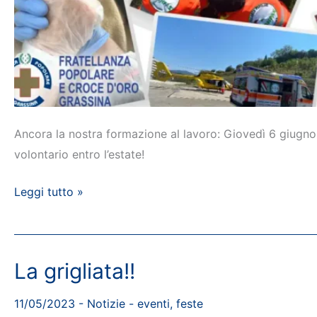
Ancora la nostra formazione al lavoro: Giovedì 6 giugno a
volontario entro l’estate!
Volontari
Leggi tutto »
entro
l’estate
La grigliata!!
11/05/2023
-
Notizie
-
eventi
,
feste