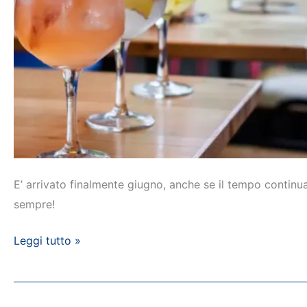
E’ arrivato finalmente giugno, anche se il tempo continua 
sempre!
Aperitivi
Leggi tutto »
d’estate