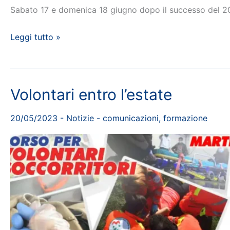
Sabato 17 e domenica 18 giugno dopo il successo del 202
Torna
Leggi tutto »
la
Protezione
Civile
Volontari entro l’estate
in
gioco!
20/05/2023
-
Notizie
-
comunicazioni
,
formazione