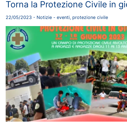
Torna la Protezione Civile in g
22/05/2023
-
Notizie
-
eventi
,
protezione civile