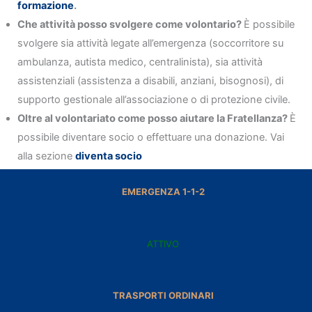
formazione
.
Che attività posso svolgere come volontario?
È possibile
svolgere sia attività legate all’emergenza (soccorritore su
ambulanza, autista medico, centralinista), sia attività
assistenziali (assistenza a disabili, anziani, bisognosi), di
supporto gestionale all’associazione o di protezione civile.
Oltre al volontariato come posso aiutare la Fratellanza?
È
possibile diventare socio o effettuare una donazione. Vai
alla sezione
diventa socio
EMERGENZA 1-1-2
ATTIVO
TRASPORTI ORDINARI