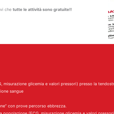
ovi che
tutte le attività sono gratuite!!
 misurazione glicemia e valori pressori) presso la tendostr
zione sangue
e” con prove percorso ebbrezza.
a popolazione (ECG, misurazione glicemia e valori pressori)