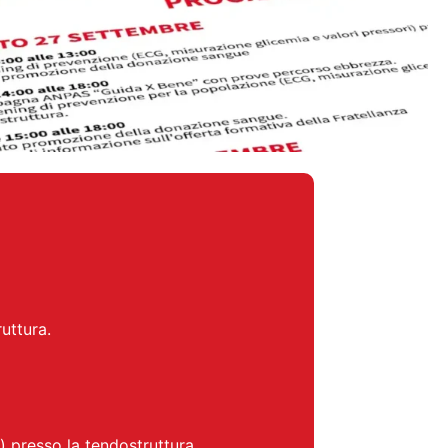
uttura.
 presso la tendostruttura.