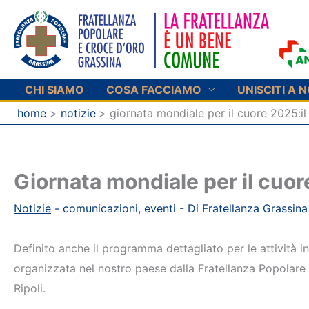
Vai
al
contenuto
CHI SIAMO
COSA FACCIAMO
UNISCITI A N
home
notizie
giornata mondiale per il cuore 2025:
Giornata mondiale per il cuo
Notizie
-
comunicazioni
,
eventi
- Di
Fratellanza Grassina
Definito anche il programma dettagliato per le attività 
organizzata nel nostro paese dalla Fratellanza Popolare
Ripoli.