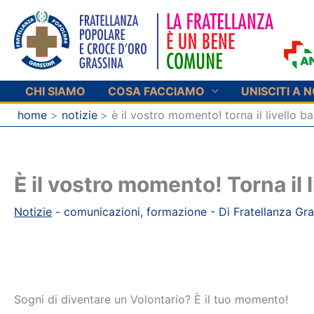
Vai
al
contenuto
CHI SIAMO
COSA FACCIAMO
UNISCITI A N
home
notizie
è il vostro momento! torna il livello ba
È il vostro momento! Torna il l
Notizie
-
comunicazioni
,
formazione
- Di
Fratellanza Gra
Sogni di diventare un Volontario? È il tuo momento!