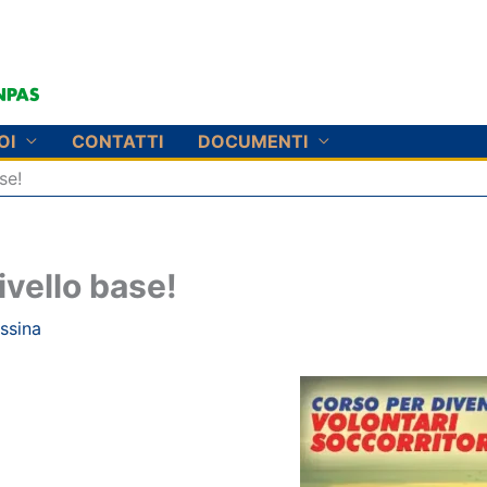
OI
CONTATTI
DOCUMENTI
se!
ivello base!
ssina