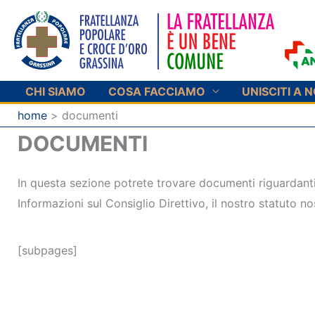
Vai
al
contenuto
CHI SIAMO
COSA FACCIAMO
UNISCITI A N
home
documenti
DOCUMENTI
In questa sezione potrete trovare documenti riguardanti
Informazioni sul Consiglio Direttivo, il nostro statuto nos
[subpages]